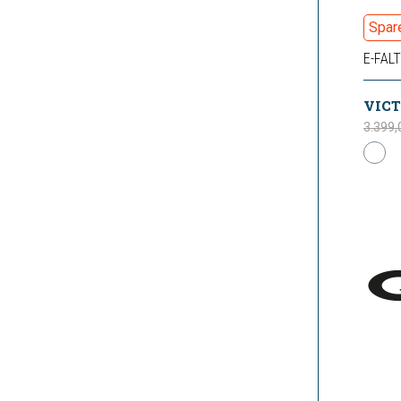
Spar
E-FAL
3.399,