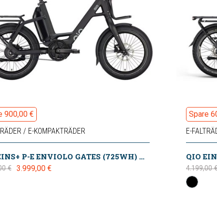
e 900,00 €
Spare 6
TRÄDER / E-KOMPAKTRÄDER
E-FALTRÄ
QIO EINS+ P-E ENVIOLO GATES (725WH) NIGHT BLACK MATT 2025
3.999,00 €
00 €
4.199,00 