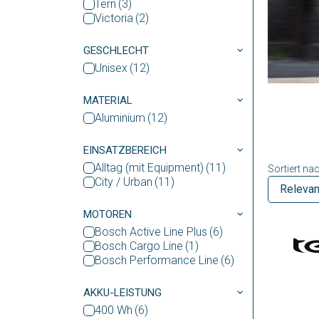
Tern
Victoria
GESCHLECHT
Unisex
MATERIAL
Aluminium
EINSATZBEREICH
Alltag (mit Equipment)
Sortiert nac
City / Urban
MOTOREN
Bosch Active Line Plus
Bosch Cargo Line
Bosch Performance Line
AKKU-LEISTUNG
400 Wh