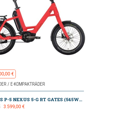
00,00 €
DER / E-KOMPAKTRÄDER
QIO EINS P-5 NEXUS 5-G RT GATES (545WH) SMART SYSTEM IMOLA RED MATT 2025
3.599,00 €
€