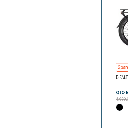
Spar
E-FAL
4.899,