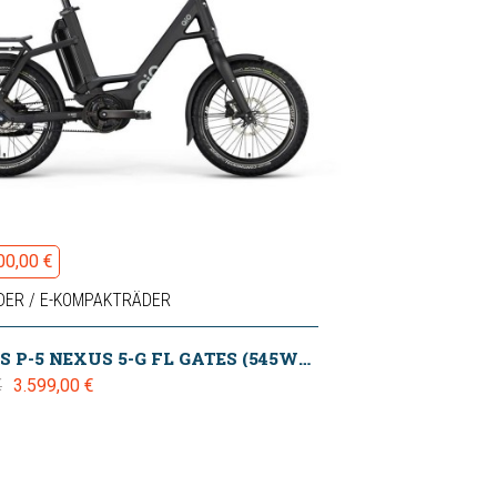
00,00 €
DER / E-KOMPAKTRÄDER
QIO EINS P-5 NEXUS 5-G FL GATES (545WH) SMART SYSTEM NIGHT BLACK MATT 2025
3.599,00 €
€