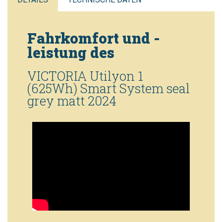
Fahrkomfort und -
leistung des
VICTORIA Utilyon 1
(625Wh) Smart System seal
grey matt 2024