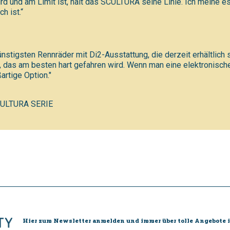
ird und am Limit ist, hält das SCULTURA seine Linie. Ich meine 
ch ist.“
tigsten Rennräder mit Di2-Ausstattung, die derzeit erhältlich si
, das am besten hart gefahren wird. Wenn man eine elektronisc
artige Option."
ULTURA SERIE
Hier zum Newsletter anmelden und immer über tolle Angebote i