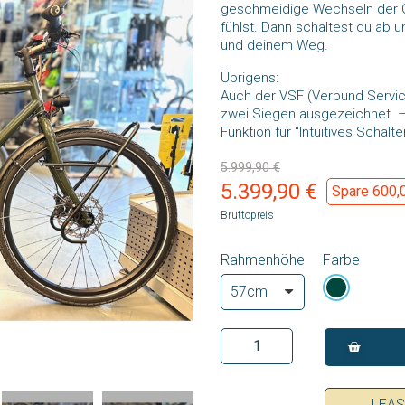
geschmeidige Wechseln der Gä
fühlst. Dann schaltest du ab u
und deinem Weg.
Übrigens:
Auch der VSF (Verbund Service
zwei Siegen ausgezeichnet – s
Funktion für "Intuitives Schalte
5.999,90 €
5.399,90 €
Spare 600,
Bruttopreis
Rahmenhöhe
Farbe
LEA