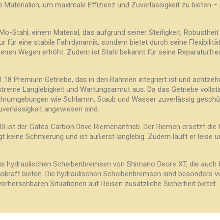
ge Materialien, um maximale Effizienz und Zuverlässigkeit zu bieten –
Stahl, einem Material, das aufgrund seiner Steifigkeit, Robustheit 
ur für eine stabile Fahrdynamik, sondern bietet durch seine Flexibilit
nen Wegen erhöht. Zudem ist Stahl bekannt für seine Reparaturfreu
1.18 Premium Getriebe, das in den Rahmen integriert ist und achtzeh
xtreme Langlebigkeit und Wartungsarmut aus. Da das Getriebe vollständ
hrumgebungen wie Schlamm, Staub und Wasser zuverlässig geschützt
verlässigkeit angewiesen sind.
200 ist der Gates Carbon Drive Riemenantrieb. Der Riemen ersetzt di
igt keine Schmierung und ist äußerst langlebig. Zudem läuft er leise
 hydraulischen Scheibenbremsen von Shimano Deore XT, die auch be
kraft bieten. Die hydraulischen Scheibenbremsen sind besonders vo
orhersehbaren Situationen auf Reisen zusätzliche Sicherheit bietet.