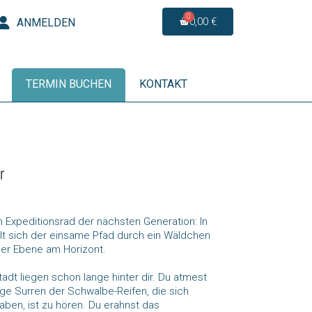
0,00 €
ANMELDEN
TERMIN BUCHEN
KONTAKT
m Expeditionsrad der nächsten Generation: In
lt sich der einsame Pfad durch ein Wäldchen
 der Ebene am Horizont.
adt liegen schon lange hinter dir. Du atmest
ige Surren der Schwalbe-Reifen, die sich
aben, ist zu hören. Du erahnst das